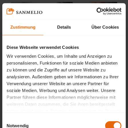
Zustimmung
Details
Über Cookies
Diese Webseite verwendet Cookies
Wir verwenden Cookies, um Inhalte und Anzeigen zu
personalisieren, Funktionen für soziale Medien anbieten
zu können und die Zugriffe auf unsere Website zu
Schematherapie
analysieren. Außerdem geben wir Informationen zu Ihrer
Verwendung unserer Website an unsere Partner für
Die Schematherapie ist ein integrativer
soziale Medien, Werbung und Analysen weiter. Unsere
psychotherapeutischer Ansatz, der ursprünglich von
Partner führen diese Informationen möglicherweise mit
dem amerikanischen Psychiater Jeffrey Young
weiteren Daten zusammen, die Sie ihnen bereitgestellt
entwickelt wurde.
haben oder die sie im Rahmen Ihrer Nutzung der Dienste
gesammelt haben.
Einwilligungsauswahl
Notwendig