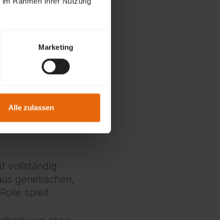
ie im Rahmen Ihrer Nutzung
Verlangen, andere
eigene
Marketing
en
Alle zulassen
t vollständig
aus genetischen,
lle spielt.