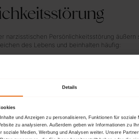
ichkeitsstörung
 narzisstischen Persönlichkeitsstörung äußern s
eichen des Lebens und beinhalten häufig:
edürfnis nach Bewunderung
 Wahrnehmung der eigenen Bedeutung, wobei d
Details
 Erfolge oft überschätzt werden
thie
Cookies
nhalte und Anzeigen zu personalisieren, Funktionen für soziale
 Beziehungen aus dem Bedürfnis nach Selbstbe
Website zu analysieren. Außerdem geben wir Informationen zu I
egenseitigem Interesse
r soziale Medien, Werbung und Analysen weiter. Unsere Partner