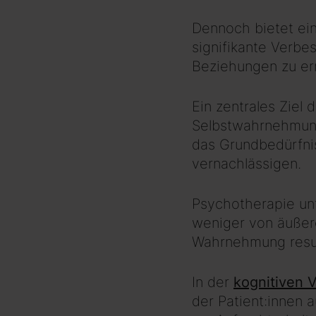
Dennoch bietet ei
signifikante Verbe
Beziehungen zu er
Ein zentrales Ziel 
Selbstwahrnehmung
das Grundbedürfnis
vernachlässigen.
Psychotherapie unt
weniger von äußere
Wahrnehmung resul
In der
kognitiven 
der Patient:innen 