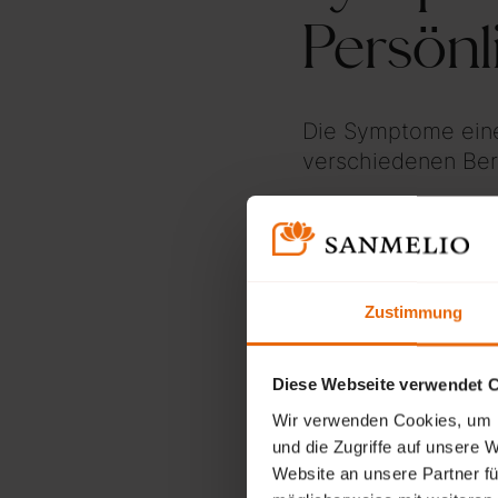
Persönl
Die Symptome einer
verschiedenen Ber
Übermäßiges B
Eine überhöhte
Zustimmung
Fähigkeiten und
Mangel an Empa
Diese Webseite verwendet 
Wir verwenden Cookies, um I
Ausbeutung von
und die Zugriffe auf unsere 
und nicht aus g
Website an unsere Partner fü