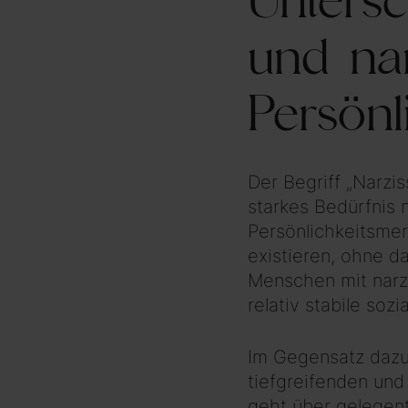
Unters
und nar
Persönl
Der Begriff „Narzi
starkes Bedürfnis
Persönlichkeitsmer
existieren, ohne d
Menschen mit narz
relativ stabile soz
Im Gegensatz dazu 
tiefgreifenden und
geht über gelegent