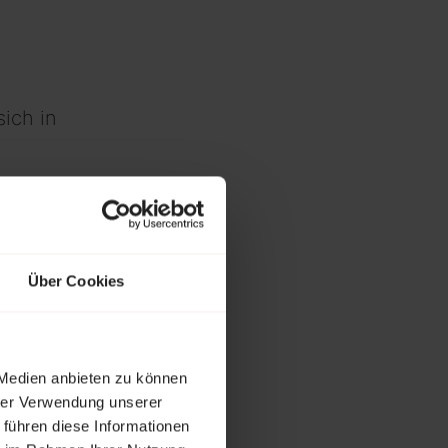
ich in
ie eigenen
Über Cookies
 Medien anbieten zu können
stätigung heraus
hrer Verwendung unserer
 führen diese Informationen