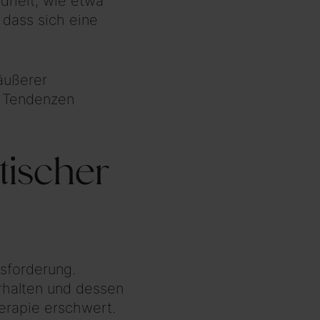
ndheit, wie etwa
 dass sich eine
äußerer
r Tendenzen
tischer
usforderung.
rhalten und dessen
erapie erschwert.