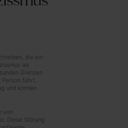
zissmus
hreiben, die ein
zissmus als
gesunden Grenzen
 Person führt.
ung und können
e von
st. Diese Störung
gnifikante