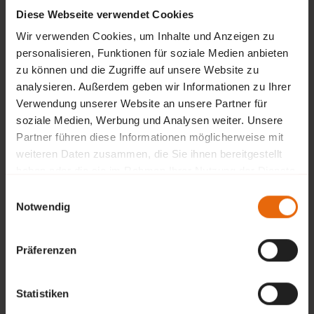
Diese Webseite verwendet Cookies
In einigen Fällen kann auch eine
achtsamkeitsbasierte
Therapie
(wie Mindfulness-Based Stress Reduction,
Wir verwenden Cookies, um Inhalte und Anzeigen zu
MBSR) hilfreich sein, um die automatische Reaktion auf
personalisieren, Funktionen für soziale Medien anbieten
Angst zu verringern und den Fokus auf den
zu können und die Zugriffe auf unsere Website zu
gegenwärtigen Moment zu lenken. Diese Techniken
helfen dabei, den Umgang mit der Angst zu verändern und
analysieren. Außerdem geben wir Informationen zu Ihrer
den Betroffenen mehr Kontrolle über ihre emotionalen
Verwendung unserer Website an unsere Partner für
Reaktionen zu geben.
soziale Medien, Werbung und Analysen weiter. Unsere
Partner führen diese Informationen möglicherweise mit
In schwerwiegenden Fällen kann zusätzlich eine
weiteren Daten zusammen, die Sie ihnen bereitgestellt
medikamentöse Behandlung in Erwägung gezogen
haben oder die sie im Rahmen Ihrer Nutzung der Dienste
werden. Antidepressiva und Angstlöser können dabei
gesammelt haben.
unterstützen, akute Symptome zu lindern und die
Einwilligungsauswahl
psychotherapeutische Arbeit zu ergänzen.
Notwendig
Wenn Sie mehr darüber erfahren möchten, wie wir Sie
Präferenzen
zielgerichtet unterstützen können und wie Sie einen
ersten Beratungstermin bei uns vereinbaren, dann
erfahren Sie hier mehr:
Statistiken